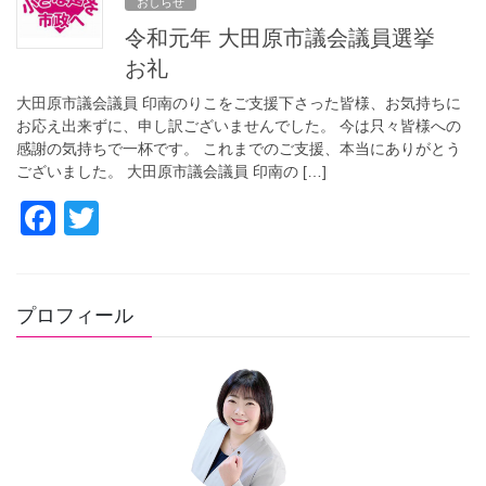
おしらせ
b
令和元年 大田原市議会議員選挙
o
お礼
o
大田原市議会議員 印南のりこをご支援下さった皆様、お気持ちに
k
お応え出来ずに、申し訳ございませんでした。 今は只々皆様への
感謝の気持ちで一杯です。 これまでのご支援、本当にありがとう
ございました。 大田原市議会議員 印南の […]
F
T
a
wi
c
tt
e
er
プロフィール
b
o
o
k