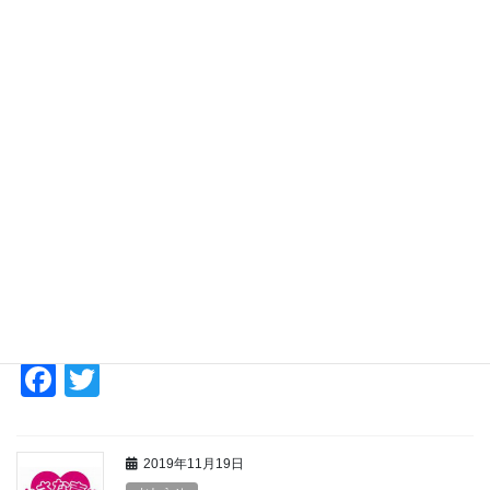
は、言葉に尽くせないほどの感謝の思いでい […]
F
T
a
wi
c
tt
2019年12月17日
e
er
最新のお知らせ
b
民生文教常任委員会で市民5分間演
o
説
o
今日、民生文教常任委員会にて 『「待っている福祉」から「手を
k
差し伸べる福祉」で子育て世帯を支援するアウトリーチ型の福祉
について』 という演題で市民5分間演説して来ました。 大田原市
では、大田原市議会基本条例第17条第3項 […]
F
T
a
wi
c
tt
2019年11月19日
e
er