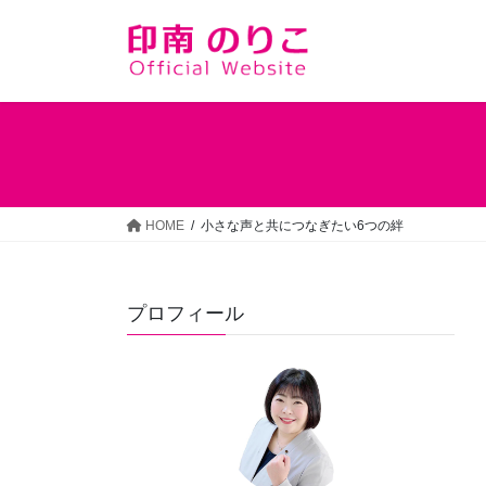
コ
ナ
ン
ビ
テ
ゲ
ン
ー
ツ
シ
へ
ョ
ス
ン
キ
に
ッ
移
HOME
小さな声と共につなぎたい6つの絆
プ
動
プロフィール