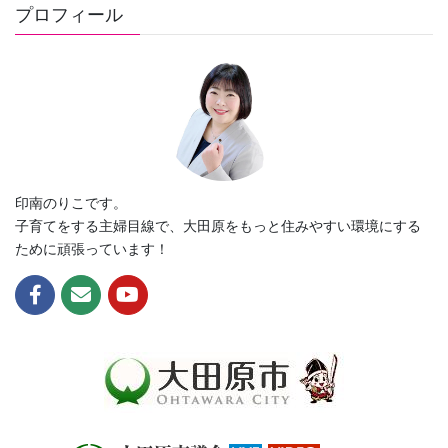
ペ
ペ
ペ
の
o
プロフィール
ー
ー
ー
ペ
o
ジ
ジ
ジ
ー
k
ジ
送
り
印南のりこです。
子育てをする主婦目線で、大田原をもっと住みやすい環境にする
ために頑張っています！