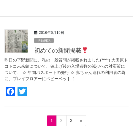
F
T
a
wi
c
tt
2016年6月19日
e
er
活動日記
b
初めての新聞掲載
o
昨日の下野新聞に、私の一般質問が掲載されました(*^^*) 大田原ト
o
コトコ未来館について、値上げ後の入場者数の減少への対応策に
ついて、 ☆ 年間パスポートの発行 ☆ 赤ちゃん連れの利用者の為
k
に、プレイフロアーにベビーベッ […]
F
T
a
wi
c
tt
e
er
投
固
固
固
1
2
3
»
稿
b
定
定
定