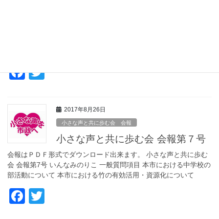
b
小さな声と共に歩む会 会報第８号
o
会報はＰＤＦ形式でダウンロード出来ます。 小さな声と共に歩む
o
会 会報第8号 いんなみのりこ 一般質問項目 さらなる移住定住促進
と高齢者のための住居の安定確保供給について 子供向けの認知症
k
サポーター養成講座設立について 本 […]
F
T
a
wi
c
tt
2017年8月26日
e
er
小さな声と共に歩む会 会報
b
小さな声と共に歩む会 会報第７号
o
会報はＰＤＦ形式でダウンロード出来ます。 小さな声と共に歩む
o
会 会報第7号 いんなみのりこ 一般質問項目 本市における中学校の
部活動について 本市における竹の有効活用・資源化について
k
F
T
a
wi