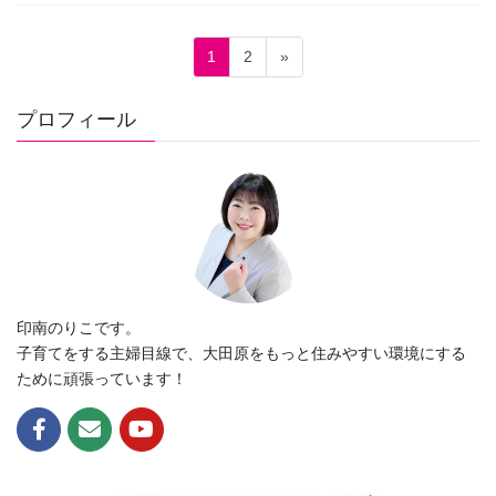
c
tt
e
er
投
固
固
1
2
»
稿
b
定
定
ペ
ペ
の
o
プロフィール
ー
ー
ペ
o
ジ
ジ
ー
k
ジ
送
り
印南のりこです。
子育てをする主婦目線で、大田原をもっと住みやすい環境にする
ために頑張っています！