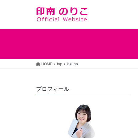
コ
ナ
ン
ビ
テ
ゲ
ン
ー
ツ
シ
へ
ョ
ス
ン
キ
に
ッ
移
HOME
top
kizuna
プ
動
プロフィール