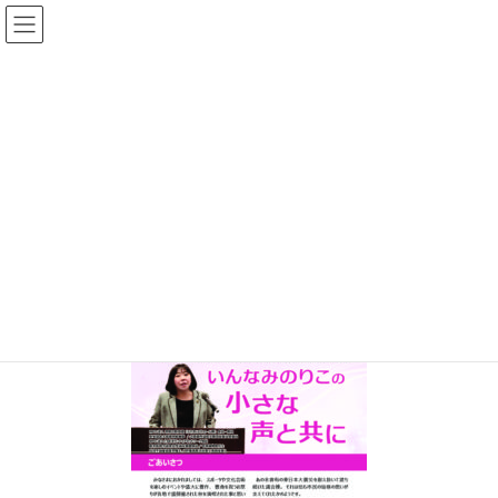
コ
ナ
ン
ビ
テ
ゲ
ン
ー
投稿
ツ
シ
へ
ョ
ス
ン
HOME
小さな声と共に歩む会 会報第１２号
no012
キ
に
ッ
移
プ
動
2018年11月26日
no012