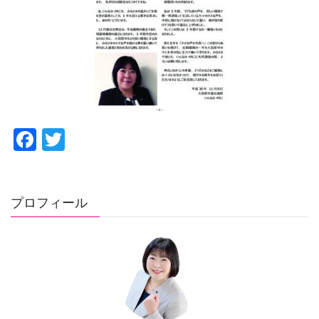
F
T
a
wi
c
tt
e
er
プロフィール
b
o
o
k