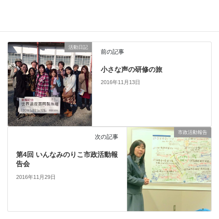
a
wi
小さな声と共に歩む会 会報
カテゴリー
c
tt
e
er
活動日記
b
前の記事
o
小さな声の研修の旅
o
2016年11月13日
k
市政活動報告
次の記事
第4回 いんなみのりこ市政活動報
告会
2016年11月29日