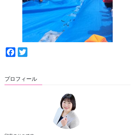
F
T
a
wi
c
tt
e
er
プロフィール
b
o
o
k