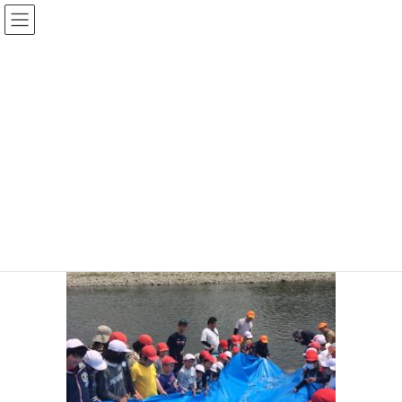
コ
ナ
ン
ビ
テ
ゲ
ン
ー
投稿
ツ
シ
へ
ョ
ス
ン
HOME
清流・那珂川で子供達と稚鮎の放流
image-13-300×300
キ
に
ッ
移
プ
動
2017年12月31日
image-13-300×300